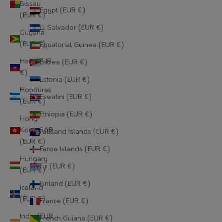
Bissau
Egypt (EUR €)
(EUR €)
El Salvador (EUR €)
Guyana
(EUR €)
Equatorial Guinea (EUR €)
Haiti (EUR
Eritrea (EUR €)
€)
Estonia (EUR €)
Honduras
Eswatini (EUR €)
(EUR €)
Ethiopia (EUR €)
Hong
Kong SAR
Falkland Islands (EUR €)
(EUR €)
Faroe Islands (EUR €)
Hungary
Fiji (EUR €)
(EUR €)
Finland (EUR €)
Iceland
(EUR €)
France (EUR €)
India (EUR
French Guiana (EUR €)