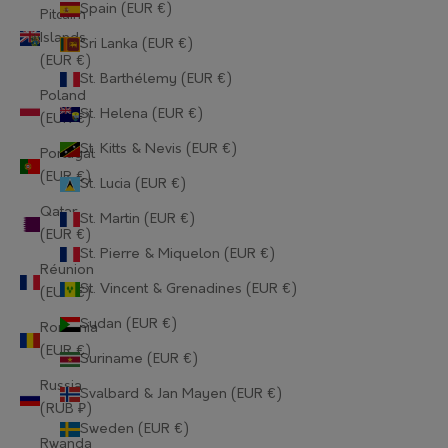
Spain (EUR €)
Guernsey (EUR €)
Pitcairn
Islands
Sri Lanka (EUR €)
Guinea (EUR €)
(EUR €)
St. Barthélemy (EUR €)
Guinea-Bissau (EUR €)
Poland
St. Helena (EUR €)
(EUR €)
Guyana (EUR €)
St. Kitts & Nevis (EUR €)
Portugal
Haiti (EUR €)
(EUR €)
St. Lucia (EUR €)
Qatar
Honduras (EUR €)
St. Martin (EUR €)
(EUR €)
St. Pierre & Miquelon (EUR €)
Hong Kong SAR (EUR €)
Réunion
St. Vincent & Grenadines (EUR €)
(EUR €)
Hungary (EUR €)
Sudan (EUR €)
Romania
Iceland (EUR €)
(EUR €)
Suriname (EUR €)
India (EUR €)
Russia
Svalbard & Jan Mayen (EUR €)
(RUB ₽)
Indonesia (EUR €)
Sweden (EUR €)
Rwanda