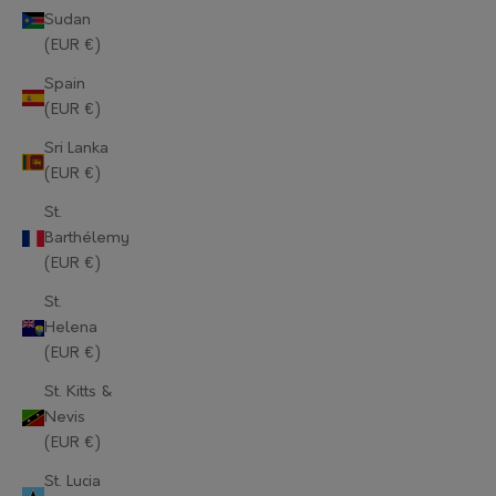
Sudan
Mauritius (EUR €)
(EUR €)
Mayotte (EUR €)
Spain
(EUR €)
Moldova (EUR €)
Sri Lanka
Monaco (EUR €)
(EUR €)
Mongolia (EUR €)
St.
Barthélemy
Montenegro (EUR €)
(EUR €)
Montserrat (EUR €)
St.
Helena
Morocco (EUR €)
(EUR €)
Mozambique (EUR €)
St. Kitts &
Nevis
Myanmar (Burma) (EUR €)
(EUR €)
Namibia (EUR €)
St. Lucia