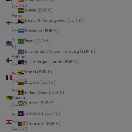
Bhutan (EUR €)
(EUR €)
Bolivia (EUR €)
Faroe
Bosnia & Herzegovina (EUR €)
Islands
(EUR €)
Botswana (EUR €)
Fiji (EUR
Brazil (EUR €)
€)
British Indian Ocean Territory (EUR €)
Finland
British Virgin Islands (EUR €)
(EUR €)
Brunei (EUR €)
France
(EUR €)
Bulgaria (EUR €)
French
Burkina Faso (EUR €)
Guiana
Burundi (EUR €)
(EUR €)
Cambodia (EUR €)
French
Polynesia
Cameroon (EUR €)
(EUR €)