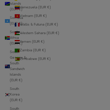
Islands
Lithuania (EUR €)
Venezuela (EUR €)
(EUR €)
Luxembourg (EUR €)
Vietnam (EUR €)
Somalia
(EUR €)
Wallis & Futuna (EUR €)
Macao SAR (EUR €)
South
Western Sahara (EUR €)
Madagascar (EUR €)
Africa
Yemen (EUR €)
(EUR €)
Malawi (EUR €)
Zambia (EUR €)
South
Malaysia (EUR €)
Georgia &
Zimbabwe (EUR €)
South
Maldives (EUR €)
Sandwich
Islands
Mali (EUR €)
(EUR €)
Malta (EUR €)
South
Korea
Martinique (EUR €)
(EUR €)
Mauritania (EUR €)
South