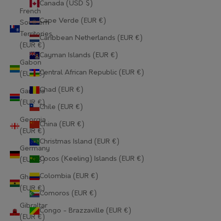
Canada (USD $)
French
Cape Verde (EUR €)
Southern
Territories
Caribbean Netherlands (EUR €)
(EUR €)
Cayman Islands (EUR €)
Gabon
Central African Republic (EUR €)
(EUR €)
Chad (EUR €)
Gambia
(EUR €)
Chile (EUR €)
Georgia
China (EUR €)
(EUR €)
Christmas Island (EUR €)
Germany
Cocos (Keeling) Islands (EUR €)
(EUR €)
Colombia (EUR €)
Ghana
(EUR €)
Comoros (EUR €)
Gibraltar
Congo - Brazzaville (EUR €)
(EUR €)