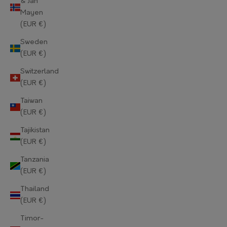
& Jan
Mayen
Norway (EUR €)
(EUR €)
Oman (EUR €)
Sweden
(EUR €)
Pakistan (EUR €)
Switzerland
Palestinian Territories (EUR €)
(EUR €)
Panama (EUR €)
Taiwan
(EUR €)
Papua New Guinea (EUR €)
Tajikistan
Paraguay (EUR €)
(EUR €)
Tanzania
Peru (EUR €)
(EUR €)
Philippines (EUR €)
Thailand
(EUR €)
Pitcairn Islands (EUR €)
Timor-
Poland (EUR €)