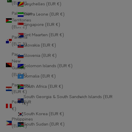
Gabon (EUR €)
(EUR €)
Seychelles (EUR €)
Palestinian
Sierra Leone (EUR €)
Gambia (EUR €)
Territories
Singapore (EUR €)
Georgia (EUR €)
(EUR €)
Sint Maarten (EUR €)
Panama
Germany (EUR €)
(EUR €)
Slovakia (EUR €)
Ghana (EUR €)
Papua
Slovenia (EUR €)
New
Gibraltar (EUR €)
Solomon Islands (EUR €)
Guinea
(EUR €)
Greece (EUR €)
Somalia (EUR €)
Paraguay
South Africa (EUR €)
Greenland (EUR €)
(EUR €)
South Georgia & South Sandwich Islands (EUR
Grenada (EUR €)
Peru (EUR
€)
€)
Guadeloupe (EUR €)
South Korea (EUR €)
Philippines
Guatemala (EUR €)
South Sudan (EUR €)
(EUR €)