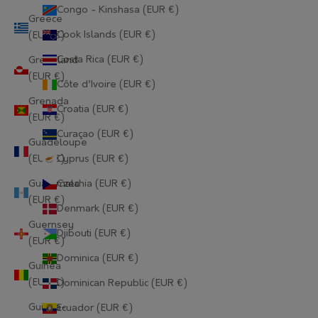
Congo - Kinshasa (EUR €)
Greece
Cook Islands (EUR €)
(EUR €)
Costa Rica (EUR €)
Greenland
(EUR €)
Côte d’Ivoire (EUR €)
Grenada
Croatia (EUR €)
(EUR €)
Curaçao (EUR €)
Guadeloupe
(EUR €)
Cyprus (EUR €)
Guatemala
Czechia (EUR €)
(EUR €)
Denmark (EUR €)
Guernsey
Djibouti (EUR €)
(EUR €)
Dominica (EUR €)
Guinea
(EUR €)
Dominican Republic (EUR €)
Guinea-
Ecuador (EUR €)