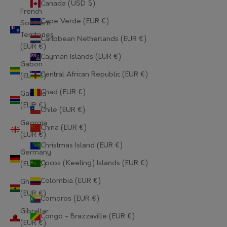
Canada (USD $)
French
Cape Verde (EUR €)
Southern
Territories
Caribbean Netherlands (EUR €)
(EUR €)
Cayman Islands (EUR €)
Gabon
Central African Republic (EUR €)
(EUR €)
Chad (EUR €)
Gambia
(EUR €)
Chile (EUR €)
Georgia
China (EUR €)
(EUR €)
Christmas Island (EUR €)
Germany
Cocos (Keeling) Islands (EUR €)
(EUR €)
Colombia (EUR €)
Ghana
(EUR €)
Comoros (EUR €)
Gibraltar
Congo - Brazzaville (EUR €)
(EUR €)