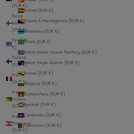
Bhutan (EUR €)
(EUR €)
Bolivia (EUR €)
Faroe
Bosnia & Herzegovina (EUR €)
Islands
(EUR €)
Botswana (EUR €)
Fiji (EUR
Brazil (EUR €)
€)
British Indian Ocean Territory (EUR €)
Finland
British Virgin Islands (EUR €)
(EUR €)
Brunei (EUR €)
France
(EUR €)
Bulgaria (EUR €)
French
Burkina Faso (EUR €)
Guiana
Burundi (EUR €)
(EUR €)
Cambodia (EUR €)
French
Polynesia
Cameroon (EUR €)
(EUR €)