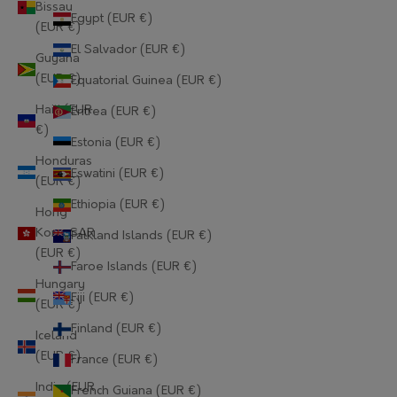
Bissau
Egypt (EUR €)
(EUR €)
El Salvador (EUR €)
Guyana
(EUR €)
Equatorial Guinea (EUR €)
Haiti (EUR
Eritrea (EUR €)
€)
Estonia (EUR €)
Honduras
Eswatini (EUR €)
(EUR €)
Ethiopia (EUR €)
Hong
Kong SAR
Falkland Islands (EUR €)
(EUR €)
Faroe Islands (EUR €)
Hungary
Fiji (EUR €)
(EUR €)
Finland (EUR €)
Iceland
(EUR €)
France (EUR €)
India (EUR
French Guiana (EUR €)