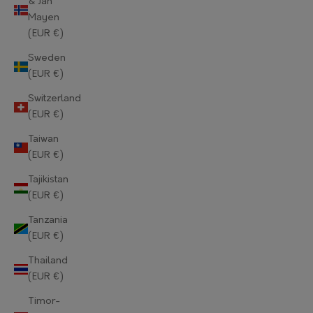
& Jan
Mayen
Norway (EUR €)
(EUR €)
Oman (EUR €)
Sweden
(EUR €)
Pakistan (EUR €)
Switzerland
Palestinian Territories (EUR €)
(EUR €)
Panama (EUR €)
Taiwan
(EUR €)
Papua New Guinea (EUR €)
Tajikistan
Paraguay (EUR €)
(EUR €)
Tanzania
Peru (EUR €)
(EUR €)
Philippines (EUR €)
Thailand
(EUR €)
Pitcairn Islands (EUR €)
Timor-
Poland (EUR €)