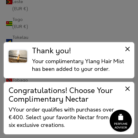
Leste
(EUR €)
Portugal (EUR €)
Togo
Qatar (EUR €)
(EUR €)
Réunion (EUR €)
Tokelau
(EUR €)
Romania (EUR €)
Thank you!
Tonga
Russia (RUB ₽)
Your complimentary Ylang Hair Mist
(EUR €)
has been added to your order.
Rwanda (EUR €)
Trinidad &
Tobago
Samoa (EUR €)
(EUR €)
Congratulations! Choose Your
Complimentary Nectar
Tristan da
San Marino (EUR €)
Cunha
VYour order qualifies with purchases over
São Tomé & Príncipe (EUR €)
(EUR €)
€400. Select your favorite Nectar from our
Tunisia
Saudi Arabia (EUR €)
six exclusive creations.
(EUR €)
Senegal (EUR €)