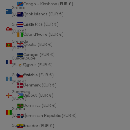
Congo - Kinshasa (EUR €)
Greece
Cook Islands (EUR €)
(EUR €)
Costa Rica (EUR €)
Greenland
(EUR €)
Côte d’Ivoire (EUR €)
Grenada
Croatia (EUR €)
(EUR €)
Curaçao (EUR €)
Guadeloupe
(EUR €)
Cyprus (EUR €)
Guatemala
Czechia (EUR €)
(EUR €)
Denmark (EUR €)
Guernsey
Djibouti (EUR €)
(EUR €)
Dominica (EUR €)
Guinea
(EUR €)
Dominican Republic (EUR €)
Guinea-
Ecuador (EUR €)