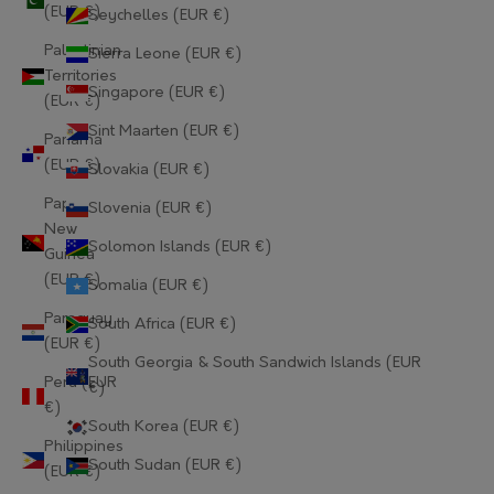
Gabon (EUR €)
(EUR €)
Seychelles (EUR €)
Palestinian
Sierra Leone (EUR €)
Gambia (EUR €)
Territories
Singapore (EUR €)
Georgia (EUR €)
(EUR €)
Sint Maarten (EUR €)
Panama
Germany (EUR €)
(EUR €)
Slovakia (EUR €)
Ghana (EUR €)
Papua
Slovenia (EUR €)
New
Gibraltar (EUR €)
Solomon Islands (EUR €)
Guinea
(EUR €)
Greece (EUR €)
Somalia (EUR €)
Paraguay
South Africa (EUR €)
Greenland (EUR €)
(EUR €)
South Georgia & South Sandwich Islands (EUR
Grenada (EUR €)
Peru (EUR
€)
€)
Guadeloupe (EUR €)
South Korea (EUR €)
Philippines
Guatemala (EUR €)
South Sudan (EUR €)
(EUR €)