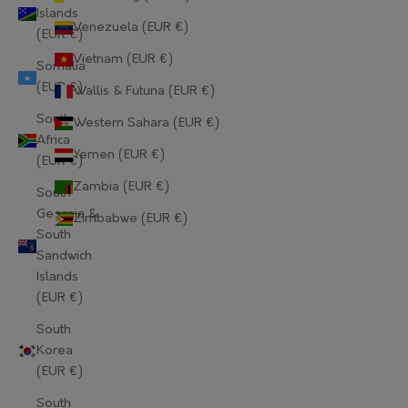
Islands
Lithuania (EUR €)
Venezuela (EUR €)
(EUR €)
Luxembourg (EUR €)
Vietnam (EUR €)
Somalia
(EUR €)
Wallis & Futuna (EUR €)
Macao SAR (EUR €)
South
Western Sahara (EUR €)
Madagascar (EUR €)
Africa
Yemen (EUR €)
(EUR €)
Malawi (EUR €)
Zambia (EUR €)
South
Malaysia (EUR €)
Georgia &
Zimbabwe (EUR €)
South
Maldives (EUR €)
Sandwich
Islands
Mali (EUR €)
(EUR €)
Malta (EUR €)
South
Korea
Martinique (EUR €)
(EUR €)
Mauritania (EUR €)
South