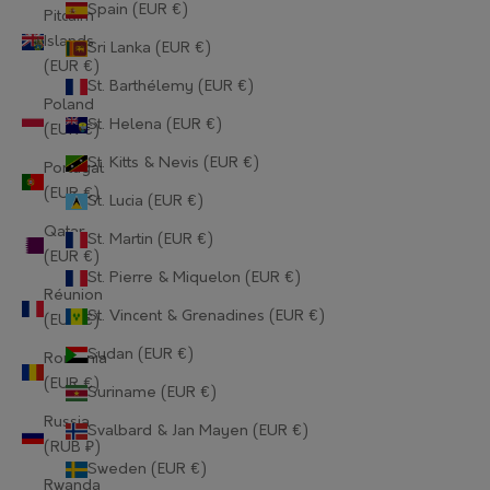
Spain (EUR €)
Guernsey (EUR €)
Pitcairn
Islands
Sri Lanka (EUR €)
Guinea (EUR €)
(EUR €)
St. Barthélemy (EUR €)
Guinea-Bissau (EUR €)
Poland
St. Helena (EUR €)
(EUR €)
Guyana (EUR €)
St. Kitts & Nevis (EUR €)
Portugal
Haiti (EUR €)
(EUR €)
St. Lucia (EUR €)
Qatar
Honduras (EUR €)
St. Martin (EUR €)
(EUR €)
St. Pierre & Miquelon (EUR €)
Hong Kong SAR (EUR €)
Réunion
St. Vincent & Grenadines (EUR €)
(EUR €)
Hungary (EUR €)
Sudan (EUR €)
Romania
Iceland (EUR €)
(EUR €)
Suriname (EUR €)
India (EUR €)
Russia
Svalbard & Jan Mayen (EUR €)
(RUB ₽)
Indonesia (EUR €)
Sweden (EUR €)
Rwanda