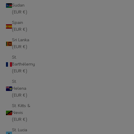
Sudan
Mauritius (EUR €)
(EUR €)
Mayotte (EUR €)
Spain
(EUR €)
Moldova (EUR €)
Sri Lanka
Monaco (EUR €)
(EUR €)
Mongolia (EUR €)
St.
Barthélemy
Montenegro (EUR €)
(EUR €)
Montserrat (EUR €)
St.
Helena
Morocco (EUR €)
(EUR €)
Mozambique (EUR €)
St. Kitts &
Nevis
Myanmar (Burma) (EUR €)
(EUR €)
Namibia (EUR €)
St. Lucia