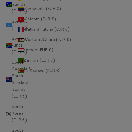
Islands
Lithuania (EUR €)
Venezuela (EUR €)
(EUR €)
Luxembourg (EUR €)
Vietnam (EUR €)
Somalia
(EUR €)
Wallis & Futuna (EUR €)
Macao SAR (EUR €)
South
Western Sahara (EUR €)
Madagascar (EUR €)
Africa
Yemen (EUR €)
(EUR €)
Malawi (EUR €)
Zambia (EUR €)
South
Malaysia (EUR €)
Georgia &
Zimbabwe (EUR €)
South
Maldives (EUR €)
Sandwich
Islands
Mali (EUR €)
(EUR €)
Malta (EUR €)
South
Korea
Martinique (EUR €)
(EUR €)
Mauritania (EUR €)
South