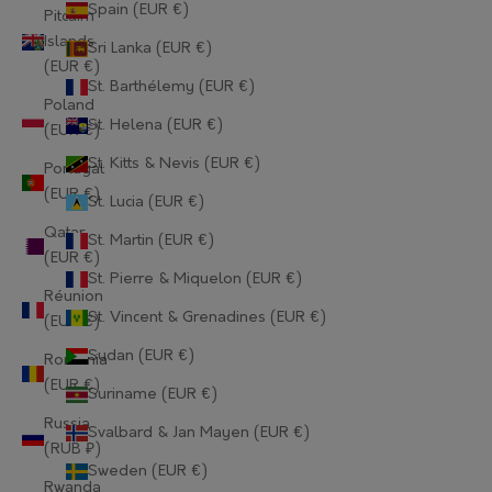
Spain (EUR €)
Guernsey (EUR €)
Pitcairn
Islands
Sri Lanka (EUR €)
Guinea (EUR €)
(EUR €)
St. Barthélemy (EUR €)
Guinea-Bissau (EUR €)
Poland
St. Helena (EUR €)
(EUR €)
Guyana (EUR €)
St. Kitts & Nevis (EUR €)
Portugal
Haiti (EUR €)
(EUR €)
St. Lucia (EUR €)
Qatar
Honduras (EUR €)
St. Martin (EUR €)
(EUR €)
St. Pierre & Miquelon (EUR €)
Hong Kong SAR (EUR €)
Réunion
St. Vincent & Grenadines (EUR €)
(EUR €)
Hungary (EUR €)
Sudan (EUR €)
Romania
Iceland (EUR €)
(EUR €)
Suriname (EUR €)
India (EUR €)
Russia
Svalbard & Jan Mayen (EUR €)
(RUB ₽)
Indonesia (EUR €)
Sweden (EUR €)
Rwanda