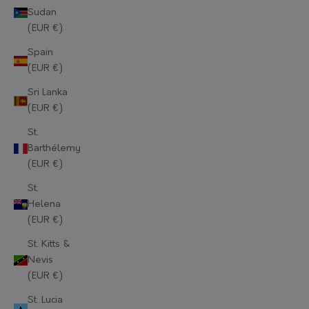
Sudan
Mauritius (EUR €)
(EUR €)
Mayotte (EUR €)
Spain
(EUR €)
Moldova (EUR €)
Sri Lanka
Monaco (EUR €)
(EUR €)
Mongolia (EUR €)
St.
Barthélemy
Montenegro (EUR €)
(EUR €)
Montserrat (EUR €)
St.
Helena
Morocco (EUR €)
(EUR €)
Mozambique (EUR €)
St. Kitts &
Nevis
Myanmar (Burma) (EUR €)
(EUR €)
Namibia (EUR €)
St. Lucia