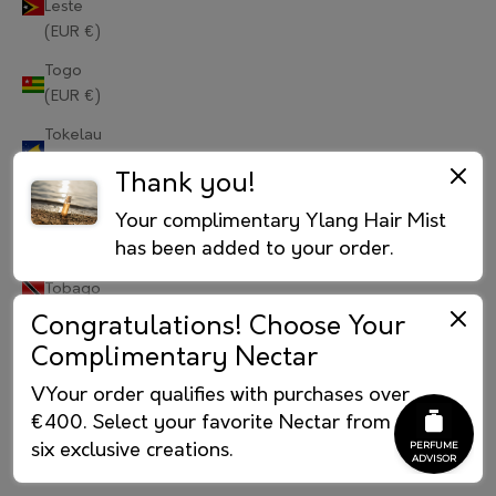
Leste
(EUR €)
Portugal (EUR €)
Togo
Qatar (EUR €)
(EUR €)
Réunion (EUR €)
Tokelau
(EUR €)
Romania (EUR €)
Thank you!
Tonga
Russia (RUB ₽)
Your complimentary Ylang Hair Mist
(EUR €)
has been added to your order.
Rwanda (EUR €)
Trinidad &
Tobago
Samoa (EUR €)
(EUR €)
Congratulations! Choose Your
Complimentary Nectar
Tristan da
San Marino (EUR €)
Cunha
VYour order qualifies with purchases over
São Tomé & Príncipe (EUR €)
(EUR €)
€400. Select your favorite Nectar from our
Tunisia
Saudi Arabia (EUR €)
six exclusive creations.
(EUR €)
Senegal (EUR €)