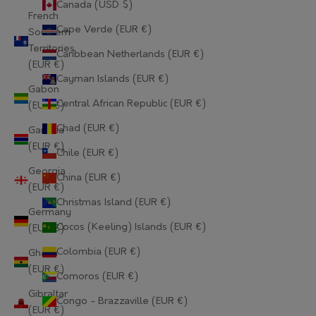
Canada (USD $)
French
Cape Verde (EUR €)
Southern
Territories
Caribbean Netherlands (EUR €)
(EUR €)
Cayman Islands (EUR €)
Gabon
Central African Republic (EUR €)
(EUR €)
Chad (EUR €)
Gambia
(EUR €)
Chile (EUR €)
Georgia
China (EUR €)
(EUR €)
Christmas Island (EUR €)
Germany
Cocos (Keeling) Islands (EUR €)
(EUR €)
Colombia (EUR €)
Ghana
(EUR €)
Comoros (EUR €)
Gibraltar
Congo - Brazzaville (EUR €)
(EUR €)