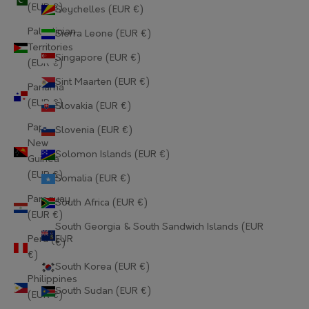
Gabon (EUR €)
(EUR €)
Seychelles (EUR €)
Palestinian
Sierra Leone (EUR €)
Gambia (EUR €)
Territories
Singapore (EUR €)
Georgia (EUR €)
(EUR €)
Sint Maarten (EUR €)
Panama
Germany (EUR €)
(EUR €)
Slovakia (EUR €)
Ghana (EUR €)
Papua
Slovenia (EUR €)
New
Gibraltar (EUR €)
Solomon Islands (EUR €)
Guinea
(EUR €)
Greece (EUR €)
Somalia (EUR €)
Paraguay
South Africa (EUR €)
Greenland (EUR €)
(EUR €)
South Georgia & South Sandwich Islands (EUR
Grenada (EUR €)
Peru (EUR
€)
€)
Guadeloupe (EUR €)
South Korea (EUR €)
Philippines
Guatemala (EUR €)
South Sudan (EUR €)
(EUR €)