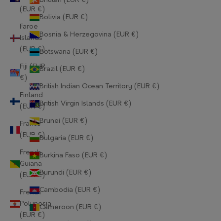
Bhutan (EUR €)
(EUR €)
Bolivia (EUR €)
Faroe
Bosnia & Herzegovina (EUR €)
Islands
(EUR €)
Botswana (EUR €)
Fiji (EUR
Brazil (EUR €)
€)
British Indian Ocean Territory (EUR €)
Finland
British Virgin Islands (EUR €)
(EUR €)
Brunei (EUR €)
France
(EUR €)
Bulgaria (EUR €)
French
Burkina Faso (EUR €)
Guiana
Burundi (EUR €)
(EUR €)
Cambodia (EUR €)
French
Polynesia
Cameroon (EUR €)
(EUR €)