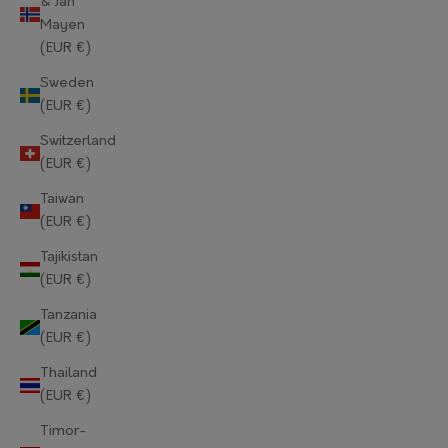
& Jan
Mayen
Norway (EUR €)
(EUR €)
Oman (EUR €)
Sweden
(EUR €)
Pakistan (EUR €)
Switzerland
Palestinian Territories (EUR €)
(EUR €)
Panama (EUR €)
Taiwan
(EUR €)
Papua New Guinea (EUR €)
Tajikistan
Paraguay (EUR €)
(EUR €)
Tanzania
Peru (EUR €)
(EUR €)
Philippines (EUR €)
Thailand
(EUR €)
Pitcairn Islands (EUR €)
Timor-
Poland (EUR €)