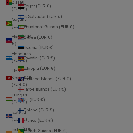
Bissau
Egypt (EUR €)
(EUR €)
El Salvador (EUR €)
Guyana
(EUR €)
Equatorial Guinea (EUR €)
Haiti (EUR
Eritrea (EUR €)
€)
Estonia (EUR €)
Honduras
Eswatini (EUR €)
(EUR €)
Ethiopia (EUR €)
Hong
Kong SAR
Falkland Islands (EUR €)
(EUR €)
Faroe Islands (EUR €)
Hungary
Fiji (EUR €)
(EUR €)
Finland (EUR €)
Iceland
(EUR €)
France (EUR €)
India (EUR
French Guiana (EUR €)