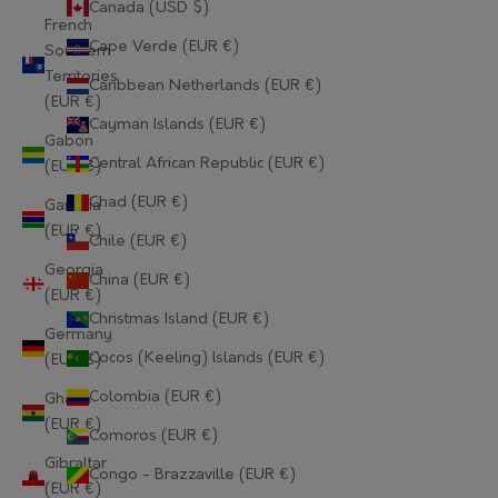
Canada (USD $)
French
Cape Verde (EUR €)
Southern
Territories
Caribbean Netherlands (EUR €)
(EUR €)
Cayman Islands (EUR €)
Gabon
Central African Republic (EUR €)
(EUR €)
Chad (EUR €)
Gambia
(EUR €)
Chile (EUR €)
Georgia
China (EUR €)
(EUR €)
Christmas Island (EUR €)
Germany
Cocos (Keeling) Islands (EUR €)
(EUR €)
Colombia (EUR €)
Ghana
(EUR €)
Comoros (EUR €)
Gibraltar
Congo - Brazzaville (EUR €)
(EUR €)