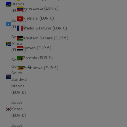
Islands
Lithuania (EUR €)
Venezuela (EUR €)
(EUR €)
Luxembourg (EUR €)
Vietnam (EUR €)
Somalia
(EUR €)
Wallis & Futuna (EUR €)
Macao SAR (EUR €)
South
Western Sahara (EUR €)
Madagascar (EUR €)
Africa
Yemen (EUR €)
(EUR €)
Malawi (EUR €)
Zambia (EUR €)
South
Malaysia (EUR €)
Georgia &
Zimbabwe (EUR €)
South
Maldives (EUR €)
Sandwich
Islands
Mali (EUR €)
(EUR €)
Malta (EUR €)
South
Korea
Martinique (EUR €)
(EUR €)
Mauritania (EUR €)
South