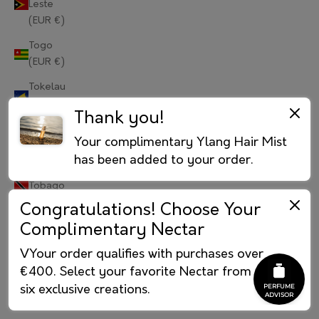
Leste
(EUR €)
Portugal (EUR €)
Togo
Qatar (EUR €)
(EUR €)
Réunion (EUR €)
Tokelau
(EUR €)
Romania (EUR €)
Thank you!
Tonga
Russia (RUB ₽)
Your complimentary Ylang Hair Mist
(EUR €)
has been added to your order.
Rwanda (EUR €)
Trinidad &
Tobago
Samoa (EUR €)
(EUR €)
Congratulations! Choose Your
Complimentary Nectar
Tristan da
San Marino (EUR €)
Cunha
VYour order qualifies with purchases over
São Tomé & Príncipe (EUR €)
(EUR €)
€400. Select your favorite Nectar from our
Tunisia
Saudi Arabia (EUR €)
six exclusive creations.
(EUR €)
Senegal (EUR €)