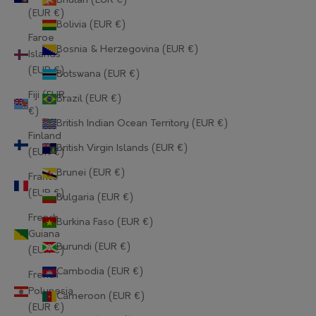
Bhutan (EUR €)
(EUR €)
Bolivia (EUR €)
Faroe
Bosnia & Herzegovina (EUR €)
Islands
(EUR €)
Botswana (EUR €)
Fiji (EUR
Brazil (EUR €)
€)
British Indian Ocean Territory (EUR €)
Finland
British Virgin Islands (EUR €)
(EUR €)
Brunei (EUR €)
France
(EUR €)
Bulgaria (EUR €)
French
Burkina Faso (EUR €)
Guiana
Burundi (EUR €)
(EUR €)
Cambodia (EUR €)
French
Polynesia
Cameroon (EUR €)
(EUR €)