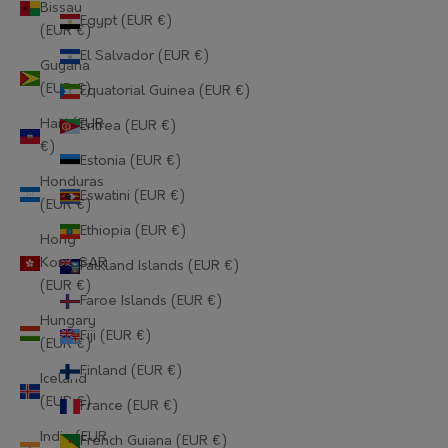
Bissau
Egypt (EUR €)
(EUR €)
El Salvador (EUR €)
Guyana
(EUR €)
Equatorial Guinea (EUR €)
Haiti (EUR
Eritrea (EUR €)
€)
Estonia (EUR €)
Honduras
Eswatini (EUR €)
(EUR €)
Ethiopia (EUR €)
Hong
Kong SAR
Falkland Islands (EUR €)
(EUR €)
Faroe Islands (EUR €)
Hungary
Fiji (EUR €)
(EUR €)
Finland (EUR €)
Iceland
(EUR €)
France (EUR €)
India (EUR
French Guiana (EUR €)