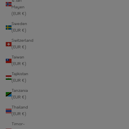
& Jan
Mayen
Norway (EUR €)
(EUR €)
Oman (EUR €)
Sweden
(EUR €)
Pakistan (EUR €)
Switzerland
Palestinian Territories (EUR €)
(EUR €)
Panama (EUR €)
Taiwan
(EUR €)
Papua New Guinea (EUR €)
Tajikistan
Paraguay (EUR €)
(EUR €)
Tanzania
Peru (EUR €)
(EUR €)
Philippines (EUR €)
Thailand
(EUR €)
Pitcairn Islands (EUR €)
Timor-
Poland (EUR €)