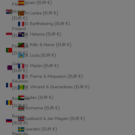
Spain (EUR €)
Guernsey (EUR €)
Pitcairn
Islands
Sri Lanka (EUR €)
Guinea (EUR €)
(EUR €)
St. Barthélemy (EUR €)
Guinea-Bissau (EUR €)
Poland
St. Helena (EUR €)
(EUR €)
Guyana (EUR €)
St. Kitts & Nevis (EUR €)
Portugal
Haiti (EUR €)
(EUR €)
St. Lucia (EUR €)
Qatar
Honduras (EUR €)
St. Martin (EUR €)
(EUR €)
St. Pierre & Miquelon (EUR €)
Hong Kong SAR (EUR €)
Réunion
St. Vincent & Grenadines (EUR €)
(EUR €)
Hungary (EUR €)
Sudan (EUR €)
Romania
Iceland (EUR €)
(EUR €)
Suriname (EUR €)
India (EUR €)
Russia
Svalbard & Jan Mayen (EUR €)
(RUB ₽)
Indonesia (EUR €)
Sweden (EUR €)
Rwanda