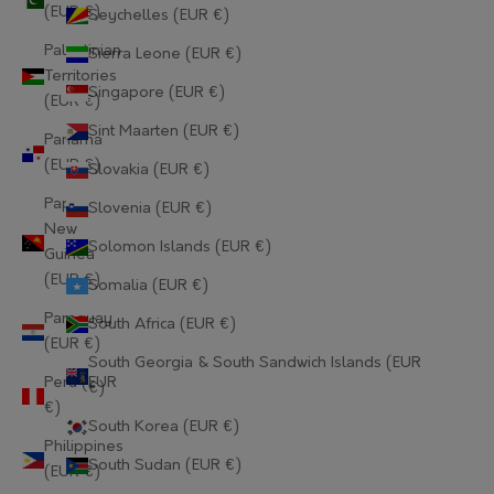
Gabon (EUR €)
(EUR €)
Seychelles (EUR €)
Palestinian
Sierra Leone (EUR €)
Gambia (EUR €)
Territories
Singapore (EUR €)
Georgia (EUR €)
(EUR €)
Sint Maarten (EUR €)
Panama
Germany (EUR €)
(EUR €)
Slovakia (EUR €)
Ghana (EUR €)
Papua
Slovenia (EUR €)
New
Gibraltar (EUR €)
Solomon Islands (EUR €)
Guinea
(EUR €)
Greece (EUR €)
Somalia (EUR €)
Paraguay
South Africa (EUR €)
Greenland (EUR €)
(EUR €)
South Georgia & South Sandwich Islands (EUR
Grenada (EUR €)
Peru (EUR
€)
€)
Guadeloupe (EUR €)
South Korea (EUR €)
Philippines
Guatemala (EUR €)
South Sudan (EUR €)
(EUR €)