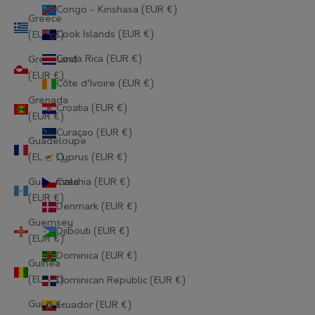
Congo - Kinshasa (EUR €)
Greece
Cook Islands (EUR €)
(EUR €)
Costa Rica (EUR €)
Greenland
(EUR €)
Côte d’Ivoire (EUR €)
Grenada
Croatia (EUR €)
(EUR €)
Curaçao (EUR €)
Guadeloupe
(EUR €)
Cyprus (EUR €)
Guatemala
Czechia (EUR €)
(EUR €)
Denmark (EUR €)
Guernsey
Djibouti (EUR €)
(EUR €)
Dominica (EUR €)
Guinea
(EUR €)
Dominican Republic (EUR €)
Guinea-
Ecuador (EUR €)