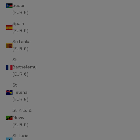
Sudan
Mauritius (EUR €)
(EUR €)
Mayotte (EUR €)
Spain
(EUR €)
Moldova (EUR €)
Sri Lanka
Monaco (EUR €)
(EUR €)
Mongolia (EUR €)
St.
Barthélemy
Montenegro (EUR €)
(EUR €)
Montserrat (EUR €)
St.
Helena
Morocco (EUR €)
(EUR €)
Mozambique (EUR €)
St. Kitts &
Nevis
Myanmar (Burma) (EUR €)
(EUR €)
Namibia (EUR €)
St. Lucia