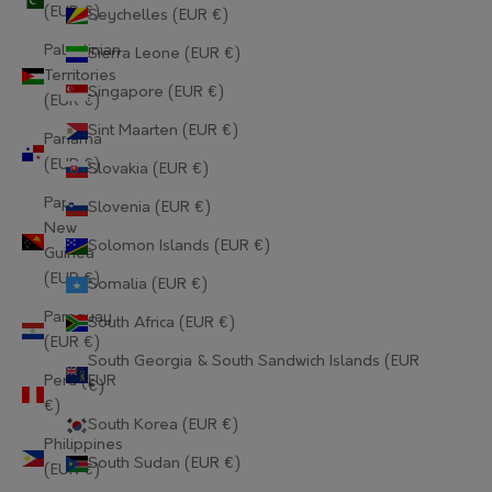
Gabon (EUR €)
(EUR €)
Seychelles (EUR €)
Palestinian
Sierra Leone (EUR €)
Gambia (EUR €)
Territories
Singapore (EUR €)
Georgia (EUR €)
(EUR €)
Sint Maarten (EUR €)
Panama
Germany (EUR €)
(EUR €)
Slovakia (EUR €)
Ghana (EUR €)
Papua
Slovenia (EUR €)
New
Gibraltar (EUR €)
Solomon Islands (EUR €)
Guinea
(EUR €)
Greece (EUR €)
Somalia (EUR €)
Paraguay
South Africa (EUR €)
Greenland (EUR €)
(EUR €)
South Georgia & South Sandwich Islands (EUR
Grenada (EUR €)
Peru (EUR
€)
€)
Guadeloupe (EUR €)
South Korea (EUR €)
Philippines
Guatemala (EUR €)
South Sudan (EUR €)
(EUR €)