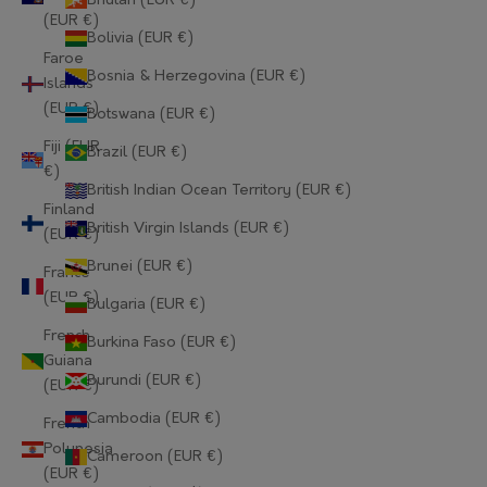
Bhutan (EUR €)
(EUR €)
Bolivia (EUR €)
Faroe
Bosnia & Herzegovina (EUR €)
Islands
(EUR €)
Botswana (EUR €)
Fiji (EUR
Brazil (EUR €)
€)
British Indian Ocean Territory (EUR €)
Finland
British Virgin Islands (EUR €)
(EUR €)
Brunei (EUR €)
France
(EUR €)
Bulgaria (EUR €)
French
Burkina Faso (EUR €)
Guiana
Burundi (EUR €)
(EUR €)
Cambodia (EUR €)
French
Polynesia
Cameroon (EUR €)
(EUR €)