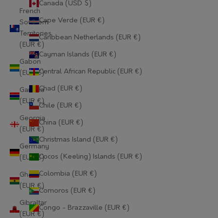
Canada (USD $)
French
Cape Verde (EUR €)
Southern
Territories
Caribbean Netherlands (EUR €)
(EUR €)
Cayman Islands (EUR €)
Gabon
Central African Republic (EUR €)
(EUR €)
Chad (EUR €)
Gambia
(EUR €)
Chile (EUR €)
Georgia
China (EUR €)
(EUR €)
Christmas Island (EUR €)
Germany
Cocos (Keeling) Islands (EUR €)
(EUR €)
Colombia (EUR €)
Ghana
(EUR €)
Comoros (EUR €)
Gibraltar
Congo - Brazzaville (EUR €)
(EUR €)