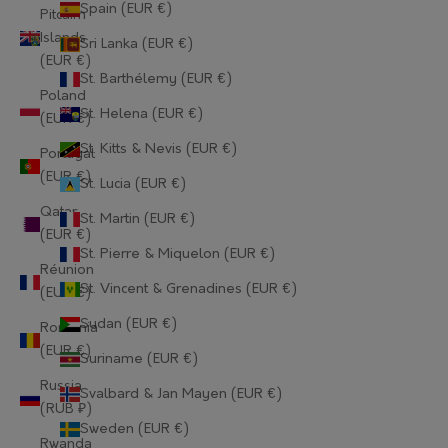
Spain (EUR €)
Guernsey (EUR €)
Pitcairn
Islands
Sri Lanka (EUR €)
Guinea (EUR €)
(EUR €)
St. Barthélemy (EUR €)
Guinea-Bissau (EUR €)
Poland
St. Helena (EUR €)
(EUR €)
Guyana (EUR €)
St. Kitts & Nevis (EUR €)
Portugal
Haiti (EUR €)
(EUR €)
St. Lucia (EUR €)
Qatar
Honduras (EUR €)
St. Martin (EUR €)
(EUR €)
St. Pierre & Miquelon (EUR €)
Hong Kong SAR (EUR €)
Réunion
St. Vincent & Grenadines (EUR €)
(EUR €)
Hungary (EUR €)
Sudan (EUR €)
Romania
Iceland (EUR €)
(EUR €)
Suriname (EUR €)
India (EUR €)
Russia
Svalbard & Jan Mayen (EUR €)
(RUB ₽)
Indonesia (EUR €)
Sweden (EUR €)
Rwanda