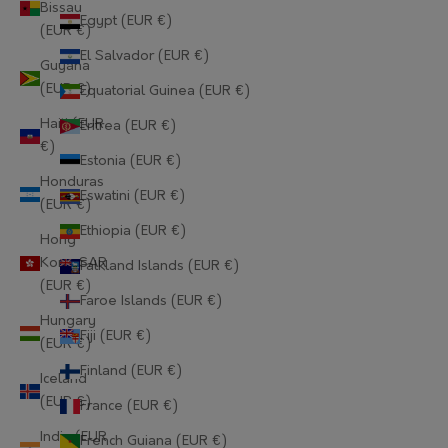
Bissau
Egypt (EUR €)
(EUR €)
El Salvador (EUR €)
Guyana
(EUR €)
Equatorial Guinea (EUR €)
Haiti (EUR
Eritrea (EUR €)
€)
Estonia (EUR €)
Honduras
Eswatini (EUR €)
(EUR €)
Ethiopia (EUR €)
Hong
Kong SAR
Falkland Islands (EUR €)
(EUR €)
Faroe Islands (EUR €)
Hungary
Fiji (EUR €)
(EUR €)
Finland (EUR €)
Iceland
(EUR €)
France (EUR €)
India (EUR
French Guiana (EUR €)