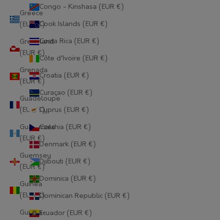
Congo - Kinshasa (EUR €)
Greece
Cook Islands (EUR €)
(EUR €)
Costa Rica (EUR €)
Greenland
(EUR €)
Côte d’Ivoire (EUR €)
Grenada
Croatia (EUR €)
(EUR €)
Curaçao (EUR €)
Guadeloupe
(EUR €)
Cyprus (EUR €)
Guatemala
Czechia (EUR €)
(EUR €)
Denmark (EUR €)
Guernsey
Djibouti (EUR €)
(EUR €)
Dominica (EUR €)
Guinea
(EUR €)
Dominican Republic (EUR €)
Guinea-
Ecuador (EUR €)