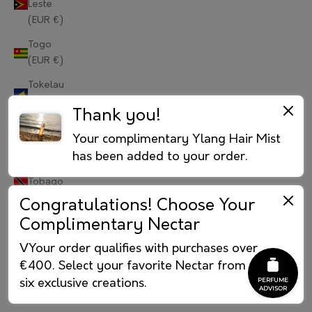
Leste
(EUR €)
Portugal (EUR €)
Togo
Qatar (EUR €)
(EUR €)
Réunion (EUR €)
Tokelau
(EUR €)
Romania (EUR €)
Thank you!
Tonga
Russia (RUB ₽)
Your complimentary Ylang Hair Mist
(EUR €)
has been added to your order.
Rwanda (EUR €)
Trinidad &
Tobago
Samoa (EUR €)
(EUR €)
Congratulations! Choose Your
Complimentary Nectar
Tristan da
San Marino (EUR €)
Cunha
VYour order qualifies with purchases over
São Tomé & Príncipe (EUR €)
(EUR €)
€400. Select your favorite Nectar from our
Tunisia
Saudi Arabia (EUR €)
six exclusive creations.
(EUR €)
Senegal (EUR €)