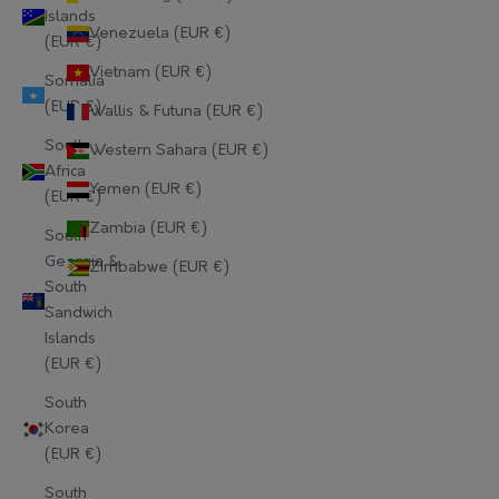
Islands
Lithuania (EUR €)
Venezuela (EUR €)
(EUR €)
Luxembourg (EUR €)
Vietnam (EUR €)
Somalia
(EUR €)
Wallis & Futuna (EUR €)
Macao SAR (EUR €)
South
Western Sahara (EUR €)
Madagascar (EUR €)
Africa
Yemen (EUR €)
(EUR €)
Malawi (EUR €)
Zambia (EUR €)
South
Malaysia (EUR €)
Georgia &
Zimbabwe (EUR €)
South
Maldives (EUR €)
Sandwich
Islands
Mali (EUR €)
(EUR €)
Malta (EUR €)
South
Korea
Martinique (EUR €)
(EUR €)
Mauritania (EUR €)
South