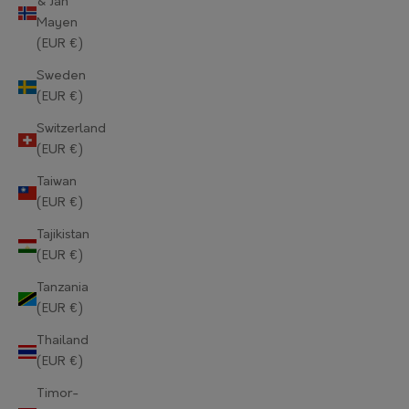
& Jan
Mayen
Norway (EUR €)
(EUR €)
Oman (EUR €)
Sweden
(EUR €)
Pakistan (EUR €)
Switzerland
Palestinian Territories (EUR €)
(EUR €)
Panama (EUR €)
Taiwan
(EUR €)
Papua New Guinea (EUR €)
Tajikistan
Paraguay (EUR €)
(EUR €)
Tanzania
Peru (EUR €)
(EUR €)
Philippines (EUR €)
Thailand
(EUR €)
Pitcairn Islands (EUR €)
Timor-
Poland (EUR €)