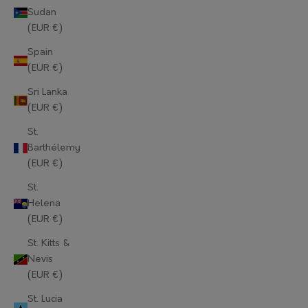
Sudan
Mauritius (EUR €)
(EUR €)
Mayotte (EUR €)
Spain
(EUR €)
Moldova (EUR €)
Sri Lanka
Monaco (EUR €)
(EUR €)
Mongolia (EUR €)
St.
Barthélemy
Montenegro (EUR €)
(EUR €)
Montserrat (EUR €)
St.
Helena
Morocco (EUR €)
(EUR €)
Mozambique (EUR €)
St. Kitts &
Nevis
Myanmar (Burma) (EUR €)
(EUR €)
Namibia (EUR €)
St. Lucia