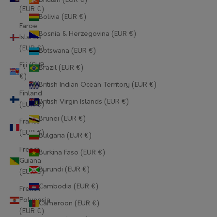
Bhutan (EUR €)
(EUR €)
Bolivia (EUR €)
Faroe
Bosnia & Herzegovina (EUR €)
Islands
(EUR €)
Botswana (EUR €)
Fiji (EUR
Brazil (EUR €)
€)
British Indian Ocean Territory (EUR €)
Finland
British Virgin Islands (EUR €)
(EUR €)
Brunei (EUR €)
France
(EUR €)
Bulgaria (EUR €)
French
Burkina Faso (EUR €)
Guiana
Burundi (EUR €)
(EUR €)
Cambodia (EUR €)
French
Polynesia
Cameroon (EUR €)
(EUR €)