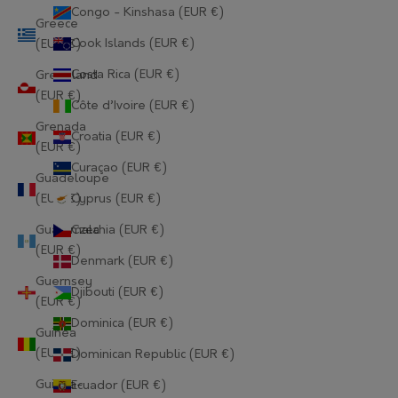
Congo - Kinshasa (EUR €)
Greece
Cook Islands (EUR €)
(EUR €)
Costa Rica (EUR €)
Greenland
(EUR €)
Côte d’Ivoire (EUR €)
Grenada
Croatia (EUR €)
(EUR €)
Curaçao (EUR €)
Guadeloupe
(EUR €)
Cyprus (EUR €)
Guatemala
Czechia (EUR €)
(EUR €)
Denmark (EUR €)
Guernsey
Djibouti (EUR €)
(EUR €)
Dominica (EUR €)
Guinea
(EUR €)
Dominican Republic (EUR €)
Guinea-
Ecuador (EUR €)