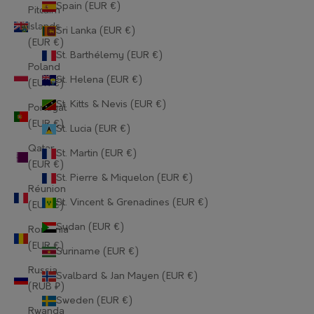
Spain (EUR €)
Guernsey (EUR €)
Pitcairn
Islands
Sri Lanka (EUR €)
Guinea (EUR €)
(EUR €)
St. Barthélemy (EUR €)
Guinea-Bissau (EUR €)
Poland
St. Helena (EUR €)
(EUR €)
Guyana (EUR €)
St. Kitts & Nevis (EUR €)
Portugal
Haiti (EUR €)
(EUR €)
St. Lucia (EUR €)
Qatar
Honduras (EUR €)
St. Martin (EUR €)
(EUR €)
St. Pierre & Miquelon (EUR €)
Hong Kong SAR (EUR €)
Réunion
St. Vincent & Grenadines (EUR €)
(EUR €)
Hungary (EUR €)
Sudan (EUR €)
Romania
Iceland (EUR €)
(EUR €)
Suriname (EUR €)
India (EUR €)
Russia
Svalbard & Jan Mayen (EUR €)
(RUB ₽)
Indonesia (EUR €)
Sweden (EUR €)
Rwanda