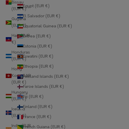
Bissau
Egypt (EUR €)
(EUR €)
El Salvador (EUR €)
Guyana
(EUR €)
Equatorial Guinea (EUR €)
Haiti (EUR
Eritrea (EUR €)
€)
Estonia (EUR €)
Honduras
Eswatini (EUR €)
(EUR €)
Ethiopia (EUR €)
Hong
Kong SAR
Falkland Islands (EUR €)
(EUR €)
Faroe Islands (EUR €)
Hungary
Fiji (EUR €)
(EUR €)
Finland (EUR €)
Iceland
(EUR €)
France (EUR €)
India (EUR
French Guiana (EUR €)