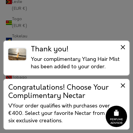
Leste
(EUR €)
Portugal (EUR €)
Togo
Qatar (EUR €)
(EUR €)
Réunion (EUR €)
Tokelau
(EUR €)
Romania (EUR €)
Thank you!
Tonga
Russia (RUB ₽)
Your complimentary Ylang Hair Mist
(EUR €)
has been added to your order.
Rwanda (EUR €)
Trinidad &
Tobago
Samoa (EUR €)
(EUR €)
Congratulations! Choose Your
Complimentary Nectar
Tristan da
San Marino (EUR €)
Cunha
VYour order qualifies with purchases over
São Tomé & Príncipe (EUR €)
(EUR €)
€400. Select your favorite Nectar from our
Tunisia
Saudi Arabia (EUR €)
six exclusive creations.
(EUR €)
Senegal (EUR €)