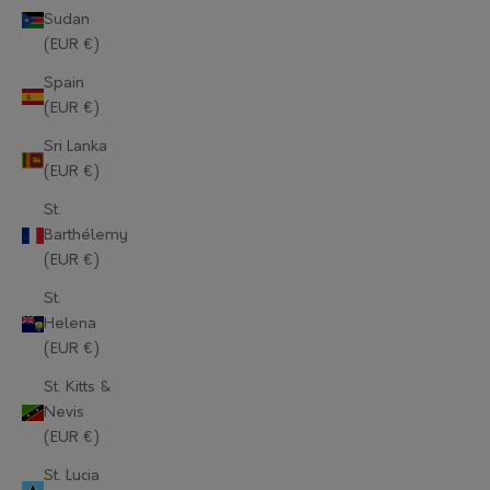
Sudan
Mauritius (EUR €)
(EUR €)
Mayotte (EUR €)
Spain
(EUR €)
Moldova (EUR €)
Sri Lanka
Monaco (EUR €)
(EUR €)
Mongolia (EUR €)
St.
Barthélemy
Montenegro (EUR €)
(EUR €)
Montserrat (EUR €)
St.
Helena
Morocco (EUR €)
(EUR €)
Mozambique (EUR €)
St. Kitts &
Nevis
Myanmar (Burma) (EUR €)
(EUR €)
Namibia (EUR €)
St. Lucia