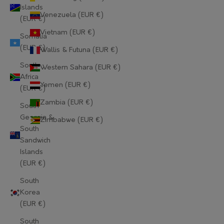
Islands
Lithuania (EUR €)
Venezuela (EUR €)
(EUR €)
Luxembourg (EUR €)
Vietnam (EUR €)
Somalia
(EUR €)
Wallis & Futuna (EUR €)
Macao SAR (EUR €)
South
Western Sahara (EUR €)
Madagascar (EUR €)
Africa
Yemen (EUR €)
(EUR €)
Malawi (EUR €)
Zambia (EUR €)
South
Malaysia (EUR €)
Georgia &
Zimbabwe (EUR €)
South
Maldives (EUR €)
Sandwich
Islands
Mali (EUR €)
(EUR €)
Malta (EUR €)
South
Korea
Martinique (EUR €)
(EUR €)
Mauritania (EUR €)
South