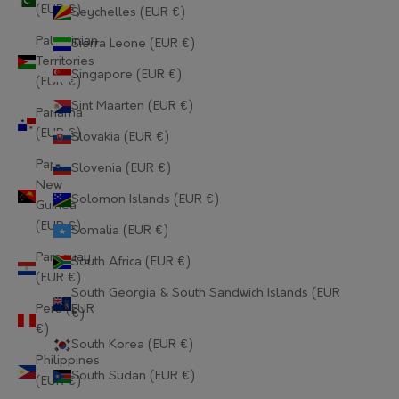
Gabon (EUR €)
(EUR €)
Seychelles (EUR €)
Palestinian
Sierra Leone (EUR €)
Gambia (EUR €)
Territories
Singapore (EUR €)
Georgia (EUR €)
(EUR €)
Sint Maarten (EUR €)
Panama
Germany (EUR €)
(EUR €)
Slovakia (EUR €)
Ghana (EUR €)
Papua
Slovenia (EUR €)
New
Gibraltar (EUR €)
Solomon Islands (EUR €)
Guinea
(EUR €)
Greece (EUR €)
Somalia (EUR €)
Paraguay
South Africa (EUR €)
Greenland (EUR €)
(EUR €)
South Georgia & South Sandwich Islands (EUR
Grenada (EUR €)
Peru (EUR
€)
€)
Guadeloupe (EUR €)
South Korea (EUR €)
Philippines
Guatemala (EUR €)
South Sudan (EUR €)
(EUR €)