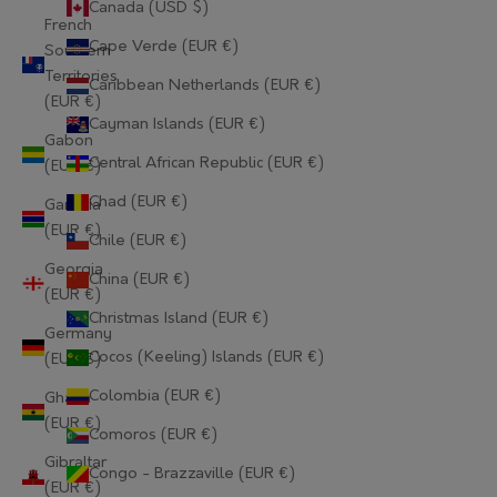
Canada (USD $)
French
Cape Verde (EUR €)
Southern
Territories
Caribbean Netherlands (EUR €)
(EUR €)
Cayman Islands (EUR €)
Gabon
Central African Republic (EUR €)
(EUR €)
Chad (EUR €)
Gambia
(EUR €)
Chile (EUR €)
Georgia
China (EUR €)
(EUR €)
Christmas Island (EUR €)
Germany
Cocos (Keeling) Islands (EUR €)
(EUR €)
Colombia (EUR €)
Ghana
(EUR €)
Comoros (EUR €)
Gibraltar
Congo - Brazzaville (EUR €)
(EUR €)