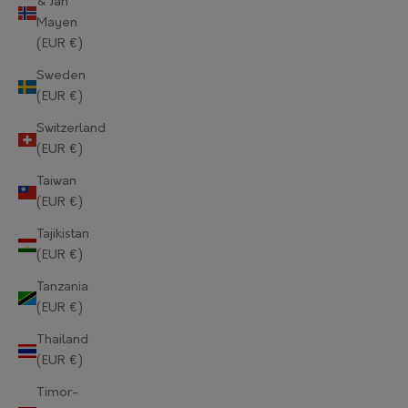
& Jan
Mayen
Norway (EUR €)
(EUR €)
Oman (EUR €)
Sweden
(EUR €)
Pakistan (EUR €)
Switzerland
Palestinian Territories (EUR €)
(EUR €)
Panama (EUR €)
Taiwan
(EUR €)
Papua New Guinea (EUR €)
Tajikistan
Paraguay (EUR €)
(EUR €)
Tanzania
Peru (EUR €)
(EUR €)
Philippines (EUR €)
Thailand
(EUR €)
Pitcairn Islands (EUR €)
Timor-
Poland (EUR €)