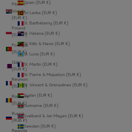
Spain (EUR €)
Guernsey (EUR €)
Pitcairn
Islands
Sri Lanka (EUR €)
Guinea (EUR €)
(EUR €)
St. Barthélemy (EUR €)
Guinea-Bissau (EUR €)
Poland
St. Helena (EUR €)
(EUR €)
Guyana (EUR €)
St. Kitts & Nevis (EUR €)
Portugal
Haiti (EUR €)
(EUR €)
St. Lucia (EUR €)
Qatar
Honduras (EUR €)
St. Martin (EUR €)
(EUR €)
St. Pierre & Miquelon (EUR €)
Hong Kong SAR (EUR €)
Réunion
St. Vincent & Grenadines (EUR €)
(EUR €)
Hungary (EUR €)
Sudan (EUR €)
Romania
Iceland (EUR €)
(EUR €)
Suriname (EUR €)
India (EUR €)
Russia
Svalbard & Jan Mayen (EUR €)
(RUB ₽)
Indonesia (EUR €)
Sweden (EUR €)
Rwanda