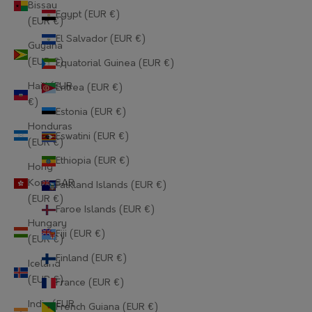
Bissau
Egypt (EUR €)
(EUR €)
El Salvador (EUR €)
Guyana
(EUR €)
Equatorial Guinea (EUR €)
Haiti (EUR
Eritrea (EUR €)
€)
Estonia (EUR €)
Honduras
Eswatini (EUR €)
(EUR €)
Ethiopia (EUR €)
Hong
Kong SAR
Falkland Islands (EUR €)
(EUR €)
Faroe Islands (EUR €)
Hungary
Fiji (EUR €)
(EUR €)
Finland (EUR €)
Iceland
(EUR €)
France (EUR €)
India (EUR
French Guiana (EUR €)