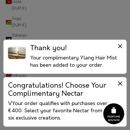
Leste
(EUR €)
Portugal (EUR €)
Togo
Qatar (EUR €)
(EUR €)
Réunion (EUR €)
Tokelau
(EUR €)
Romania (EUR €)
Thank you!
Tonga
Russia (RUB ₽)
Your complimentary Ylang Hair Mist
(EUR €)
has been added to your order.
Rwanda (EUR €)
Trinidad &
Tobago
Samoa (EUR €)
(EUR €)
Congratulations! Choose Your
Complimentary Nectar
Tristan da
San Marino (EUR €)
Cunha
VYour order qualifies with purchases over
São Tomé & Príncipe (EUR €)
(EUR €)
€400. Select your favorite Nectar from our
Tunisia
Saudi Arabia (EUR €)
six exclusive creations.
(EUR €)
Senegal (EUR €)