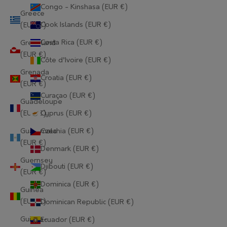
Congo - Kinshasa (EUR €)
Greece
Cook Islands (EUR €)
(EUR €)
Costa Rica (EUR €)
Greenland
(EUR €)
Côte d’Ivoire (EUR €)
Grenada
Croatia (EUR €)
(EUR €)
Curaçao (EUR €)
Guadeloupe
(EUR €)
Cyprus (EUR €)
Guatemala
Czechia (EUR €)
(EUR €)
Denmark (EUR €)
Guernsey
Djibouti (EUR €)
(EUR €)
Dominica (EUR €)
Guinea
(EUR €)
Dominican Republic (EUR €)
Guinea-
Ecuador (EUR €)