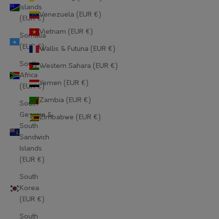
Islands
Lithuania (EUR €)
Venezuela (EUR €)
(EUR €)
Luxembourg (EUR €)
Vietnam (EUR €)
Somalia
(EUR €)
Wallis & Futuna (EUR €)
Macao SAR (EUR €)
South
Western Sahara (EUR €)
Madagascar (EUR €)
Africa
Yemen (EUR €)
(EUR €)
Malawi (EUR €)
Zambia (EUR €)
South
Malaysia (EUR €)
Georgia &
Zimbabwe (EUR €)
South
Maldives (EUR €)
Sandwich
Islands
Mali (EUR €)
(EUR €)
Malta (EUR €)
South
Korea
Martinique (EUR €)
(EUR €)
Mauritania (EUR €)
South