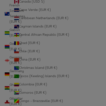
Canada (USD $)
French
Cape Verde (EUR €)
Southern
Territories
Caribbean Netherlands (EUR €)
(EUR €)
Cayman Islands (EUR €)
Gabon
Central African Republic (EUR €)
(EUR €)
Chad (EUR €)
Gambia
(EUR €)
Chile (EUR €)
Georgia
China (EUR €)
(EUR €)
Christmas Island (EUR €)
Germany
Cocos (Keeling) Islands (EUR €)
(EUR €)
Colombia (EUR €)
Ghana
(EUR €)
Comoros (EUR €)
Gibraltar
Congo - Brazzaville (EUR €)
(EUR €)