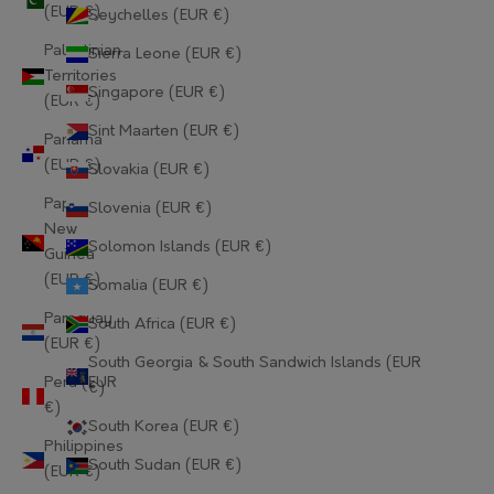
Gabon (EUR €)
(EUR €)
Seychelles (EUR €)
Palestinian
Sierra Leone (EUR €)
Gambia (EUR €)
Territories
Singapore (EUR €)
Georgia (EUR €)
(EUR €)
Sint Maarten (EUR €)
Panama
Germany (EUR €)
(EUR €)
Slovakia (EUR €)
Ghana (EUR €)
Papua
Slovenia (EUR €)
New
Gibraltar (EUR €)
Solomon Islands (EUR €)
Guinea
(EUR €)
Greece (EUR €)
Somalia (EUR €)
Paraguay
South Africa (EUR €)
Greenland (EUR €)
(EUR €)
South Georgia & South Sandwich Islands (EUR
Grenada (EUR €)
Peru (EUR
€)
€)
Guadeloupe (EUR €)
South Korea (EUR €)
Philippines
Guatemala (EUR €)
South Sudan (EUR €)
(EUR €)