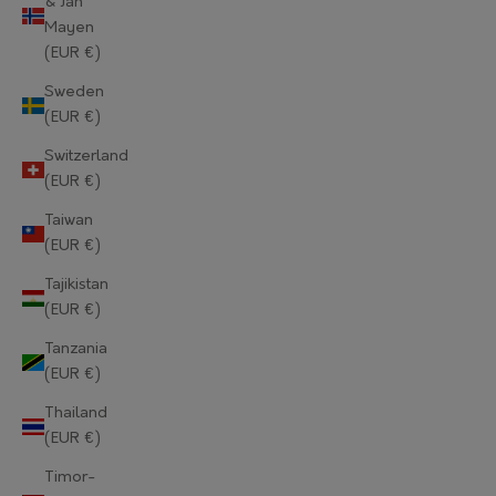
& Jan
Mayen
Norway (EUR €)
(EUR €)
Oman (EUR €)
Sweden
(EUR €)
Pakistan (EUR €)
Switzerland
Palestinian Territories (EUR €)
(EUR €)
Panama (EUR €)
Taiwan
(EUR €)
Papua New Guinea (EUR €)
Tajikistan
Paraguay (EUR €)
(EUR €)
Tanzania
Peru (EUR €)
(EUR €)
Philippines (EUR €)
Thailand
(EUR €)
Pitcairn Islands (EUR €)
Timor-
Poland (EUR €)