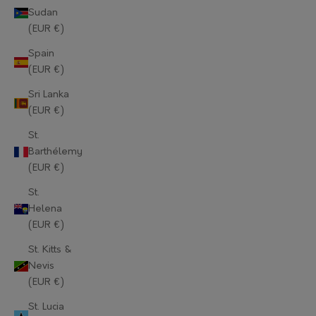
Sudan
Mauritius (EUR €)
(EUR €)
Mayotte (EUR €)
Spain
(EUR €)
Moldova (EUR €)
Sri Lanka
Monaco (EUR €)
(EUR €)
Mongolia (EUR €)
St.
Barthélemy
Montenegro (EUR €)
(EUR €)
Montserrat (EUR €)
St.
Helena
Morocco (EUR €)
(EUR €)
Mozambique (EUR €)
St. Kitts &
Nevis
Myanmar (Burma) (EUR €)
(EUR €)
Namibia (EUR €)
St. Lucia