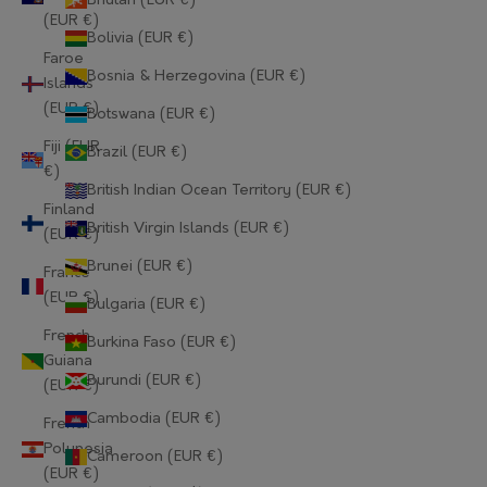
Bhutan (EUR €)
(EUR €)
Bolivia (EUR €)
Faroe
Bosnia & Herzegovina (EUR €)
Islands
(EUR €)
Botswana (EUR €)
Fiji (EUR
Brazil (EUR €)
€)
British Indian Ocean Territory (EUR €)
Finland
British Virgin Islands (EUR €)
(EUR €)
Brunei (EUR €)
France
(EUR €)
Bulgaria (EUR €)
French
Burkina Faso (EUR €)
Guiana
Burundi (EUR €)
(EUR €)
Cambodia (EUR €)
French
Polynesia
Cameroon (EUR €)
(EUR €)