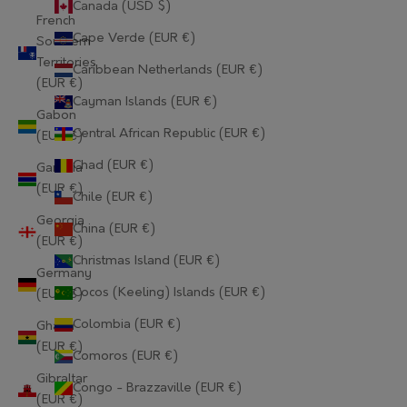
Canada (USD $)
French
Cape Verde (EUR €)
Southern
Territories
Caribbean Netherlands (EUR €)
(EUR €)
Cayman Islands (EUR €)
Gabon
Central African Republic (EUR €)
(EUR €)
Chad (EUR €)
Gambia
(EUR €)
Chile (EUR €)
Georgia
China (EUR €)
(EUR €)
Christmas Island (EUR €)
Germany
Cocos (Keeling) Islands (EUR €)
(EUR €)
Colombia (EUR €)
Ghana
(EUR €)
Comoros (EUR €)
Gibraltar
Congo - Brazzaville (EUR €)
(EUR €)