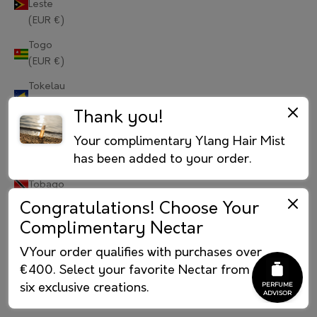
Leste
(EUR €)
Portugal (EUR €)
Togo
Qatar (EUR €)
(EUR €)
Réunion (EUR €)
Tokelau
(EUR €)
Romania (EUR €)
Thank you!
Tonga
Russia (RUB ₽)
Your complimentary Ylang Hair Mist
(EUR €)
has been added to your order.
Rwanda (EUR €)
Trinidad &
Tobago
Samoa (EUR €)
(EUR €)
Congratulations! Choose Your
Complimentary Nectar
Tristan da
San Marino (EUR €)
Cunha
VYour order qualifies with purchases over
São Tomé & Príncipe (EUR €)
(EUR €)
€400. Select your favorite Nectar from our
Tunisia
Saudi Arabia (EUR €)
six exclusive creations.
(EUR €)
Senegal (EUR €)