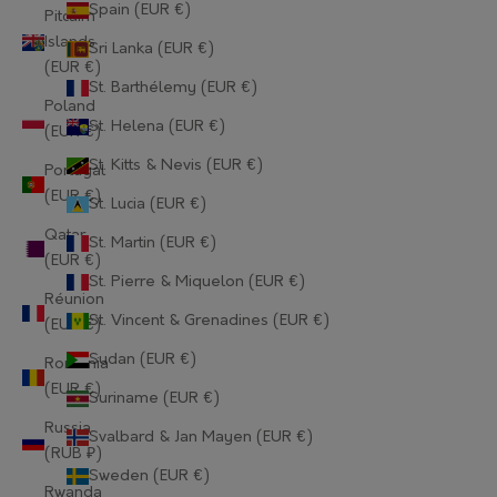
Spain (EUR €)
Guernsey (EUR €)
Pitcairn
Islands
Sri Lanka (EUR €)
Guinea (EUR €)
(EUR €)
St. Barthélemy (EUR €)
Guinea-Bissau (EUR €)
Poland
St. Helena (EUR €)
(EUR €)
Guyana (EUR €)
St. Kitts & Nevis (EUR €)
Portugal
Haiti (EUR €)
(EUR €)
St. Lucia (EUR €)
Qatar
Honduras (EUR €)
St. Martin (EUR €)
(EUR €)
St. Pierre & Miquelon (EUR €)
Hong Kong SAR (EUR €)
Réunion
St. Vincent & Grenadines (EUR €)
(EUR €)
Hungary (EUR €)
Sudan (EUR €)
Romania
Iceland (EUR €)
(EUR €)
Suriname (EUR €)
India (EUR €)
Russia
Svalbard & Jan Mayen (EUR €)
(RUB ₽)
Indonesia (EUR €)
Sweden (EUR €)
Rwanda