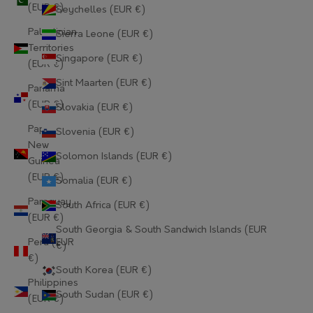
Gabon (EUR €)
(EUR €)
Seychelles (EUR €)
Palestinian
Sierra Leone (EUR €)
Gambia (EUR €)
Territories
Singapore (EUR €)
Georgia (EUR €)
(EUR €)
Sint Maarten (EUR €)
Panama
Germany (EUR €)
(EUR €)
Slovakia (EUR €)
Ghana (EUR €)
Papua
Slovenia (EUR €)
New
Gibraltar (EUR €)
Solomon Islands (EUR €)
Guinea
(EUR €)
Greece (EUR €)
Somalia (EUR €)
Paraguay
South Africa (EUR €)
Greenland (EUR €)
(EUR €)
South Georgia & South Sandwich Islands (EUR
Grenada (EUR €)
Peru (EUR
€)
€)
Guadeloupe (EUR €)
South Korea (EUR €)
Philippines
Guatemala (EUR €)
South Sudan (EUR €)
(EUR €)