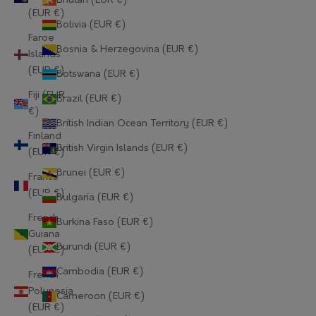
Bhutan (EUR €)
(EUR €)
Bolivia (EUR €)
Faroe
Bosnia & Herzegovina (EUR €)
Islands
(EUR €)
Botswana (EUR €)
Fiji (EUR
Brazil (EUR €)
€)
British Indian Ocean Territory (EUR €)
Finland
British Virgin Islands (EUR €)
(EUR €)
Brunei (EUR €)
France
(EUR €)
Bulgaria (EUR €)
French
Burkina Faso (EUR €)
Guiana
Burundi (EUR €)
(EUR €)
Cambodia (EUR €)
French
Polynesia
Cameroon (EUR €)
(EUR €)