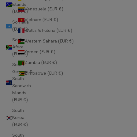
Islands
Lithuania (EUR €)
Venezuela (EUR €)
(EUR €)
Luxembourg (EUR €)
Vietnam (EUR €)
Somalia
(EUR €)
Wallis & Futuna (EUR €)
Macao SAR (EUR €)
South
Western Sahara (EUR €)
Madagascar (EUR €)
Africa
Yemen (EUR €)
(EUR €)
Malawi (EUR €)
Zambia (EUR €)
South
Malaysia (EUR €)
Georgia &
Zimbabwe (EUR €)
South
Maldives (EUR €)
Sandwich
Islands
Mali (EUR €)
(EUR €)
Malta (EUR €)
South
Korea
Martinique (EUR €)
(EUR €)
Mauritania (EUR €)
South