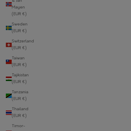
& Jan
Mayen
Norway (EUR €)
(EUR €)
Oman (EUR €)
Sweden
(EUR €)
Pakistan (EUR €)
Switzerland
Palestinian Territories (EUR €)
(EUR €)
Panama (EUR €)
Taiwan
(EUR €)
Papua New Guinea (EUR €)
Tajikistan
Paraguay (EUR €)
(EUR €)
Tanzania
Peru (EUR €)
(EUR €)
Philippines (EUR €)
Thailand
(EUR €)
Pitcairn Islands (EUR €)
Timor-
Poland (EUR €)