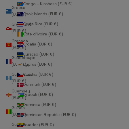
Congo - Kinshasa (EUR €)
Greece
Cook Islands (EUR €)
(EUR €)
Costa Rica (EUR €)
Greenland
(EUR €)
Côte d’Ivoire (EUR €)
Grenada
Croatia (EUR €)
(EUR €)
Curaçao (EUR €)
Guadeloupe
(EUR €)
Cyprus (EUR €)
Guatemala
Czechia (EUR €)
(EUR €)
Denmark (EUR €)
Guernsey
Djibouti (EUR €)
(EUR €)
Dominica (EUR €)
Guinea
(EUR €)
Dominican Republic (EUR €)
Guinea-
Ecuador (EUR €)