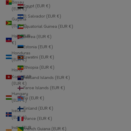
Bissau
Egypt (EUR €)
(EUR €)
El Salvador (EUR €)
Guyana
(EUR €)
Equatorial Guinea (EUR €)
Haiti (EUR
Eritrea (EUR €)
€)
Estonia (EUR €)
Honduras
Eswatini (EUR €)
(EUR €)
Ethiopia (EUR €)
Hong
Kong SAR
Falkland Islands (EUR €)
(EUR €)
Faroe Islands (EUR €)
Hungary
Fiji (EUR €)
(EUR €)
Finland (EUR €)
Iceland
(EUR €)
France (EUR €)
India (EUR
French Guiana (EUR €)