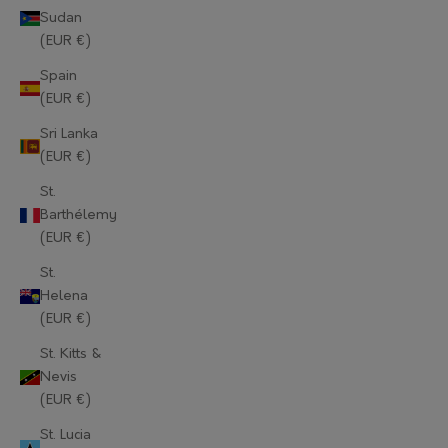
Sudan
Mauritius (EUR €)
(EUR €)
Mayotte (EUR €)
Spain
(EUR €)
Moldova (EUR €)
Sri Lanka
Monaco (EUR €)
(EUR €)
Mongolia (EUR €)
St.
Barthélemy
Montenegro (EUR €)
(EUR €)
Montserrat (EUR €)
St.
Helena
Morocco (EUR €)
(EUR €)
Mozambique (EUR €)
St. Kitts &
Nevis
Myanmar (Burma) (EUR €)
(EUR €)
Namibia (EUR €)
St. Lucia