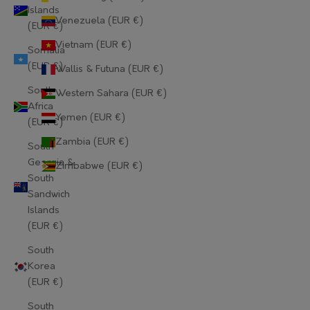
Islands
Lithuania (EUR €)
Venezuela (EUR €)
(EUR €)
Luxembourg (EUR €)
Vietnam (EUR €)
Somalia
(EUR €)
Wallis & Futuna (EUR €)
Macao SAR (EUR €)
South
Western Sahara (EUR €)
Madagascar (EUR €)
Africa
Yemen (EUR €)
(EUR €)
Malawi (EUR €)
Zambia (EUR €)
South
Malaysia (EUR €)
Georgia &
Zimbabwe (EUR €)
South
Maldives (EUR €)
Sandwich
Islands
Mali (EUR €)
(EUR €)
Malta (EUR €)
South
Korea
Martinique (EUR €)
(EUR €)
Mauritania (EUR €)
South