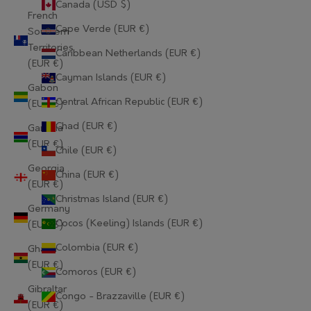
Canada (USD $)
French
Cape Verde (EUR €)
Southern
Territories
Caribbean Netherlands (EUR €)
(EUR €)
Cayman Islands (EUR €)
Gabon
Central African Republic (EUR €)
(EUR €)
Chad (EUR €)
Gambia
(EUR €)
Chile (EUR €)
Georgia
China (EUR €)
(EUR €)
Christmas Island (EUR €)
Germany
Cocos (Keeling) Islands (EUR €)
(EUR €)
Colombia (EUR €)
Ghana
(EUR €)
Comoros (EUR €)
Gibraltar
Congo - Brazzaville (EUR €)
(EUR €)