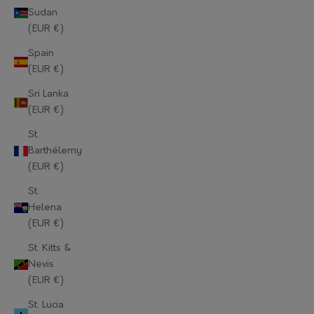
Sudan
Mauritius (EUR €)
(EUR €)
Mayotte (EUR €)
Spain
(EUR €)
Moldova (EUR €)
Sri Lanka
Monaco (EUR €)
(EUR €)
Mongolia (EUR €)
St.
Barthélemy
Montenegro (EUR €)
(EUR €)
Montserrat (EUR €)
St.
Helena
Morocco (EUR €)
(EUR €)
Mozambique (EUR €)
St. Kitts &
Nevis
Myanmar (Burma) (EUR €)
(EUR €)
Namibia (EUR €)
St. Lucia