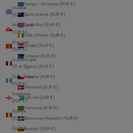
Congo - Kinshasa (EUR €)
Greece
Cook Islands (EUR €)
(EUR €)
Costa Rica (EUR €)
Greenland
(EUR €)
Côte d’Ivoire (EUR €)
Grenada
Croatia (EUR €)
(EUR €)
Curaçao (EUR €)
Guadeloupe
(EUR €)
Cyprus (EUR €)
Guatemala
Czechia (EUR €)
(EUR €)
Denmark (EUR €)
Guernsey
Djibouti (EUR €)
(EUR €)
Dominica (EUR €)
Guinea
(EUR €)
Dominican Republic (EUR €)
Guinea-
Ecuador (EUR €)