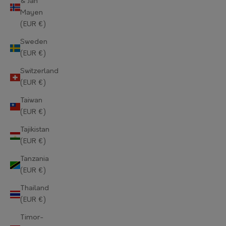
& Jan
Mayen
Norway (EUR €)
(EUR €)
Oman (EUR €)
Sweden
(EUR €)
Pakistan (EUR €)
Switzerland
Palestinian Territories (EUR €)
(EUR €)
Panama (EUR €)
Taiwan
(EUR €)
Papua New Guinea (EUR €)
Tajikistan
Paraguay (EUR €)
(EUR €)
Tanzania
Peru (EUR €)
(EUR €)
Philippines (EUR €)
Thailand
(EUR €)
Pitcairn Islands (EUR €)
Timor-
Poland (EUR €)