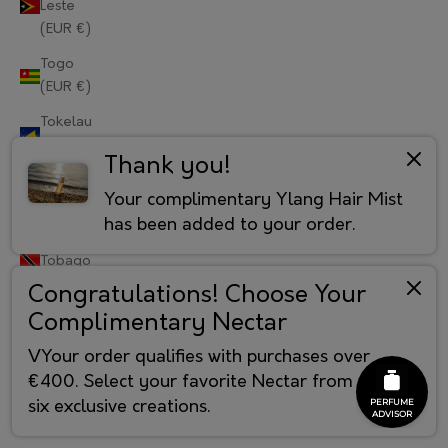
Leste
(EUR €)
Portugal (EUR €)
Togo
Qatar (EUR €)
(EUR €)
Réunion (EUR €)
Tokelau
(EUR €)
Romania (EUR €)
Thank you!
Tonga
Russia (RUB ₽)
Your complimentary Ylang Hair Mist
(EUR €)
has been added to your order.
Rwanda (EUR €)
Trinidad &
Tobago
Samoa (EUR €)
(EUR €)
Congratulations! Choose Your
Complimentary Nectar
Tristan da
San Marino (EUR €)
Cunha
VYour order qualifies with purchases over
São Tomé & Príncipe (EUR €)
(EUR €)
€400. Select your favorite Nectar from our
Tunisia
Saudi Arabia (EUR €)
six exclusive creations.
(EUR €)
Senegal (EUR €)