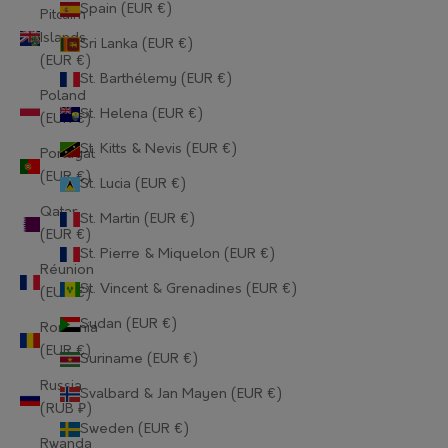
Spain (EUR €)
Guernsey (EUR €)
Pitcairn
Islands
Sri Lanka (EUR €)
Guinea (EUR €)
(EUR €)
St. Barthélemy (EUR €)
Guinea-Bissau (EUR €)
Poland
St. Helena (EUR €)
(EUR €)
Guyana (EUR €)
St. Kitts & Nevis (EUR €)
Portugal
Haiti (EUR €)
(EUR €)
St. Lucia (EUR €)
Qatar
Honduras (EUR €)
St. Martin (EUR €)
(EUR €)
St. Pierre & Miquelon (EUR €)
Hong Kong SAR (EUR €)
Réunion
St. Vincent & Grenadines (EUR €)
(EUR €)
Hungary (EUR €)
Sudan (EUR €)
Romania
Iceland (EUR €)
(EUR €)
Suriname (EUR €)
India (EUR €)
Russia
Svalbard & Jan Mayen (EUR €)
(RUB ₽)
Indonesia (EUR €)
Sweden (EUR €)
Rwanda