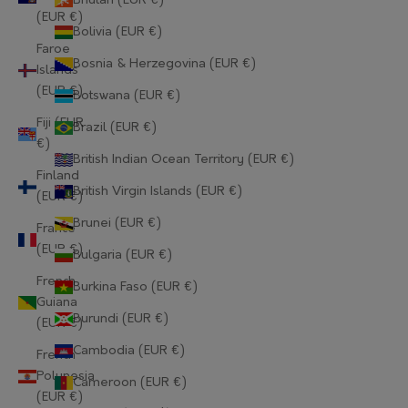
Bhutan (EUR €)
(EUR €)
Bolivia (EUR €)
Faroe
Bosnia & Herzegovina (EUR €)
Islands
(EUR €)
Botswana (EUR €)
Fiji (EUR
Brazil (EUR €)
€)
British Indian Ocean Territory (EUR €)
Finland
British Virgin Islands (EUR €)
(EUR €)
Brunei (EUR €)
France
(EUR €)
Bulgaria (EUR €)
French
Burkina Faso (EUR €)
Guiana
Burundi (EUR €)
(EUR €)
Cambodia (EUR €)
French
Polynesia
Cameroon (EUR €)
(EUR €)