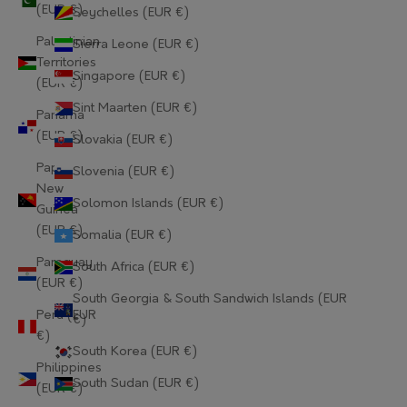
Gabon (EUR €)
(EUR €)
Seychelles (EUR €)
Palestinian
Sierra Leone (EUR €)
Gambia (EUR €)
Territories
Singapore (EUR €)
Georgia (EUR €)
(EUR €)
Sint Maarten (EUR €)
Panama
Germany (EUR €)
(EUR €)
Slovakia (EUR €)
Ghana (EUR €)
Papua
Slovenia (EUR €)
New
Gibraltar (EUR €)
Solomon Islands (EUR €)
Guinea
(EUR €)
Greece (EUR €)
Somalia (EUR €)
Paraguay
South Africa (EUR €)
Greenland (EUR €)
(EUR €)
South Georgia & South Sandwich Islands (EUR
Grenada (EUR €)
Peru (EUR
€)
€)
Guadeloupe (EUR €)
South Korea (EUR €)
Philippines
Guatemala (EUR €)
South Sudan (EUR €)
(EUR €)