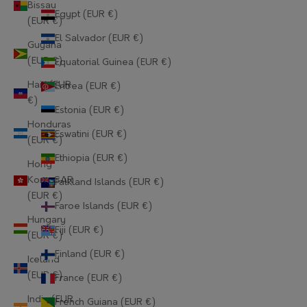
Bissau
Egypt (EUR €)
(EUR €)
El Salvador (EUR €)
Guyana
(EUR €)
Equatorial Guinea (EUR €)
Haiti (EUR
Eritrea (EUR €)
€)
Estonia (EUR €)
Honduras
Eswatini (EUR €)
(EUR €)
Ethiopia (EUR €)
Hong
Kong SAR
Falkland Islands (EUR €)
(EUR €)
Faroe Islands (EUR €)
Hungary
Fiji (EUR €)
(EUR €)
Finland (EUR €)
Iceland
(EUR €)
France (EUR €)
India (EUR
French Guiana (EUR €)